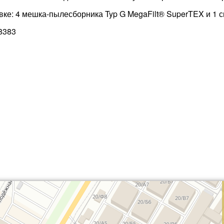
вке: 4 мешка-пылесборника Typ G MegaFilt® SuperTEX и 1
8383