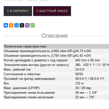
В КОРЗИНУ
БЫСТРЫЙ ЗАКАЗ
Описание
Технические характеристики
Объемная производительность (1450 об/м 50Гц)
34.73 m3/h
Объемная производительность (1750 об/м 60Гц)
41.92 m3/h
Кол-во цилиндров
х диаметр х ход поршня
442 mm x
55 mm
Электропитание мотора (другое по запросу)
380…420
V Y
/
3 /
50 
Макс. рабочий ток
14.0 A
Соотношение
в обмотках
50/50
Пусковой ток (ротор заблокирован)
39.0 A Y / 68.0 A YY
Вес
132 кг
Макс. давления (LP/HP)
19 /
28 бар
Присоединение линии всасывания
28
мм —
1 1/8"
Присоединение линии нагнетания
22
мм —
7/8"