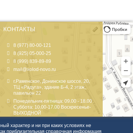
КОНТАКТЫ
8 (977) 80-00-121
8 (925) 05-000-25
8 (999) 839-89-89
mail@xolod-novo.ru
г.Раменское, Донинское шоссе, 20,
ТЦ «Радуга», здание Б-4, 2 этаж,
павильон 22
Понедельник-пятница: 09.00 - 18.00
Суббота: 10.00-17.00 Воскресенье-
ВЫХОДНОЙ
ый характер и ни при каких условиях не
как приблизительная справочная информация