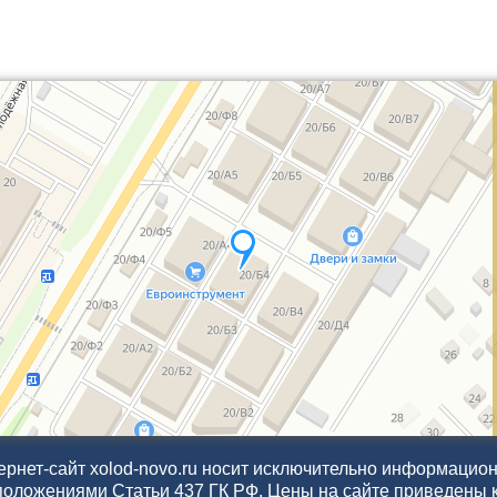
рнет-сайт xolod-novo.ru носит исключительно информационн
положениями Статьи 437 ГК РФ. Цены на сайте приведены 