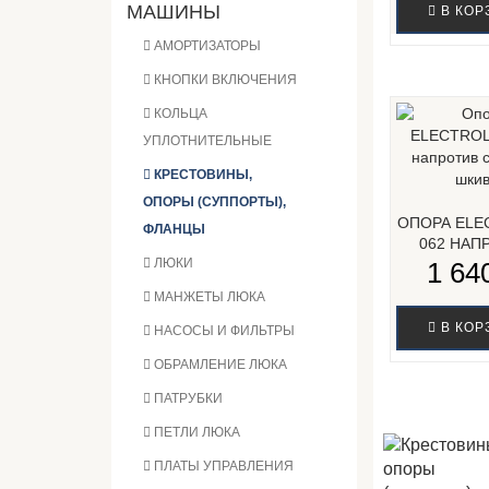
МАШИНЫ
В КОР
АМОРТИЗАТОРЫ
КНОПКИ ВКЛЮЧЕНИЯ
КОЛЬЦА
УПЛОТНИТЕЛЬНЫЕ
КРЕСТОВИНЫ,
ОПОРЫ (СУППОРТЫ),
ОПОРА ELE
ФЛАНЦЫ
062 НАП
ЛЮКИ
СТОРОНЫ Ш
1 640
МАНЖЕТЫ ЛЮКА
В КОР
НАСОСЫ И ФИЛЬТРЫ
ОБРАМЛЕНИЕ ЛЮКА
ПАТРУБКИ
ПЕТЛИ ЛЮКА
ПЛАТЫ УПРАВЛЕНИЯ