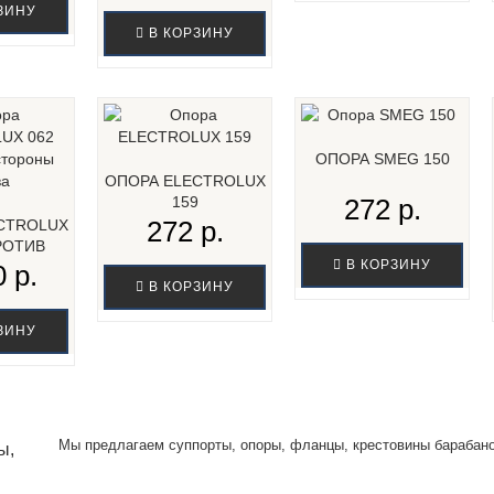
ЗИНУ
В КОРЗИНУ
ОПОРА SMEG 150
ОПОРА ELECTROLUX
159
272 р.
272 р.
CTROLUX
РОТИВ
В КОРЗИНУ
КИВА...
 р.
В КОРЗИНУ
ЗИНУ
Мы предлагаем суппорты,
опоры
,
фланцы
,
крестовины
барабано