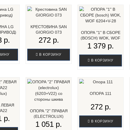
ИНА LG
КРЕСТОВИНА SAN
ПРИВОД)
GIORGIO 073
ОПОРА "1" В СБОРЕ
 р.
272 р.
(BOSCH) WOK, WOF
6204+V-28...
1 379 р.
ЗИНУ
В КОРЗИНУ
В КОРЗИНУ
ОПОРА 111
272 р.
" ЛЕВАЯ
VA22
ОПОРА "2" ПРАВАЯ
LUX)...
 р.
(ELECTROLUX)
В КОРЗИНУ
(6203+V22) СО С...
1 051 р.