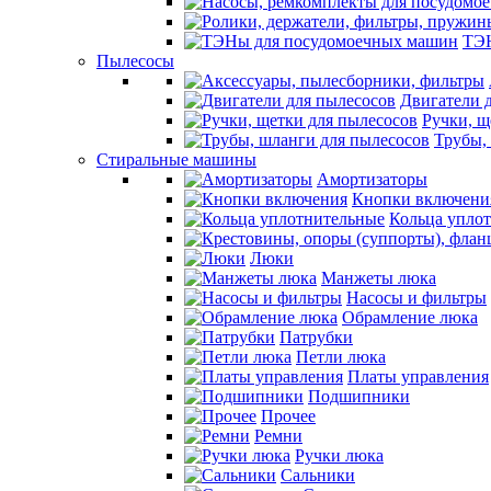
ТЭН
Пылесосы
Двигатели 
Ручки, щ
Трубы,
Стиральные машины
Амортизаторы
Кнопки включени
Кольца упло
Люки
Манжеты люка
Насосы и фильтры
Обрамление люка
Патрубки
Петли люка
Платы управления
Подшипники
Прочее
Ремни
Ручки люка
Сальники