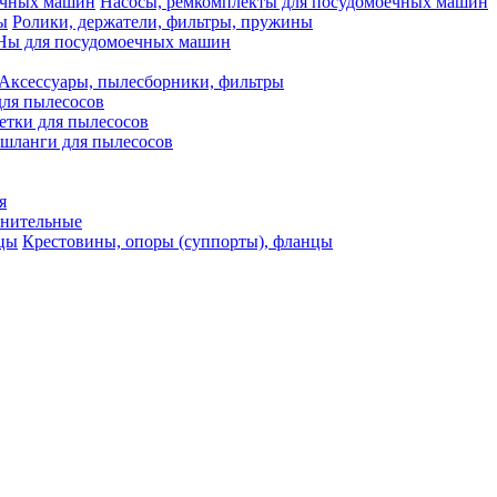
Насосы, ремкомплекты для посудомоечных машин
Ролики, держатели, фильтры, пружины
ы для посудомоечных машин
Аксессуары, пылесборники, фильтры
для пылесосов
етки для пылесосов
 шланги для пылесосов
я
тнительные
Крестовины, опоры (суппорты), фланцы