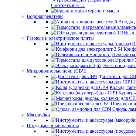
Смотреть все →
Фреон и масло
Водонагреватели
Аноды д
ТЭНы дл
Газовые и электрические плиты
И
Конфо
Переключа
Электроподжиг
Микроволновые печи (СВЧ)
Двигатели для С
И
Кольца, тар
Куплеры
Предохрани
Слюда, ла
Мясорубки
Посудомоечные машины