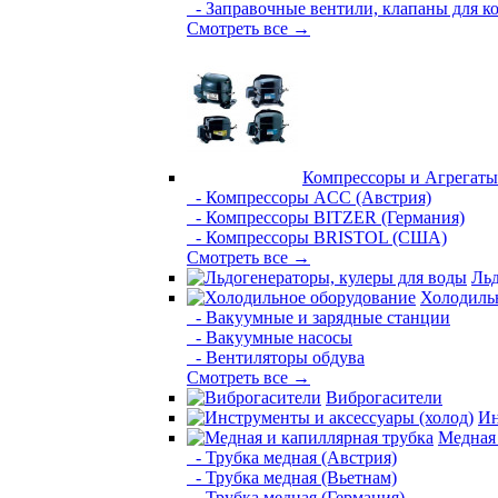
- Заправочные вентили, клапаны для к
Смотреть все →
Компрессоры и Агрегаты
- Компрессоры ACC (Австрия)
- Компрессоры BITZER (Германия)
- Компрессоры BRISTOL (США)
Смотреть все →
Льд
Холодиль
- Вакуумные и зарядные станции
- Вакуумные насосы
- Вентиляторы обдува
Смотреть все →
Виброгасители
Ин
Медная 
- Трубка медная (Австрия)
- Трубка медная (Вьетнам)
- Трубка медная (Германия)