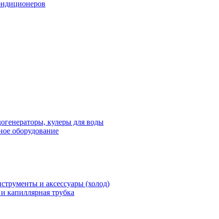
ондиционеров
огенераторы, кулеры для воды
ное оборудование
струменты и аксессуары (холод)
и капиллярная трубка