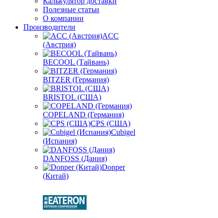
Калькулятор доставки
Полезные статьи
О компании
Производители
ACC
(Австрия)
BECOOL (Тайвань)
BITZER (Германия)
BRISTOL (США)
COPELAND (Германия)
CPS (США)
Cubigel
(Испания)
DANFOSS (Дания)
Donper
(Китай)