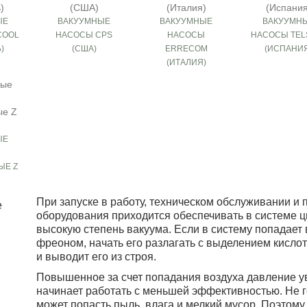
ЫЕ
ВАКУУМНЫЕ
ВАКУУМНЫЕ
ВАКУУМН
COOL
НАСОСЫ CPS
НАСОСЫ
НАСОСЫ TEL
)
(США)
ERRECOM
(ИСПАНИ
(ИТАЛИЯ)
ЫЕ
Ы
ЫЕ Z
При запуске в работу, техническом обслуживании и
оборудования приходится обеспечивать в системе ц
высокую степень вакуума. Если в систему попадает 
фреоном, начать его разлагать с выделением кисло
и выводит его из строя.
Повышенное за счет попадания воздуха давление ув
начинает работать с меньшей эффективностью. Не го
может попасть пыль, влага и мелкий мусор. Поэтому