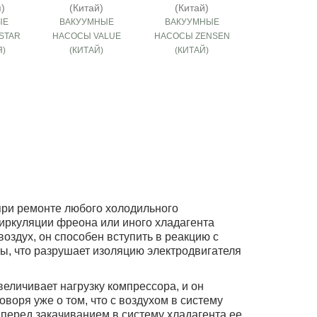
ЫЕ
ВАКУУМНЫЕ
ВАКУУМНЫЕ
STAR
НАСОСЫ VALUE
НАСОСЫ ZENSEN
Я)
(КИТАЙ)
(КИТАЙ)
 при ремонте любого холодильного
иркуляции фреона или иного хладагента
воздух, он способен вступить в реакцию с
ты, что разрушает изоляцию электродвигателя
еличивает нагрузку компрессора, и он
воря уже о том, что с воздухом в систему
 перед закачиванием в систему хладагента ее