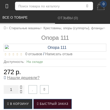
0
ВСЕ О ТОВАРЕ 
ОТЗЫВЫ (0) 
О
Стиральные машины
Крестовины, опоры (суппорты), фланцы
Опора 111
0 отзывов
/
Написать отзыв
Доступность:
На складе
272 р.
Нашли дешевле?
В КОРЗИНУ
БЫСТРЫЙ ЗАКАЗ