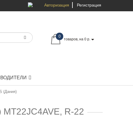
Авторизация
Регистрация
0
товаров, на 0 р.
ЗВОДИТЕЛИ
 (Дания)
 MT22JС4AVE, R-22