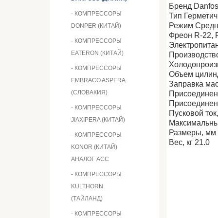
Бренд Danfo
- КОМПРЕССОРЫ
Тип Гермети
Режим Средн
DONPER (КИТАЙ)
Фреон R-22, 
- КОМПРЕССОРЫ
Электропитани
EATERON (КИТАЙ)
Производств
Холодопроизв
- КОМПРЕССОРЫ
Объем цилинд
EMBRACO ASPERA
Заправка мас
(СЛОВАКИЯ)
Присоединен
Присоединен
- КОМПРЕССОРЫ
Пусковой ток,
JIAXIPERA (КИТАЙ)
Максимальный
Размеры, мм
- КОМПРЕССОРЫ
Вес, кг 21.0
KONOR (КИТАЙ)
АНАЛОГ АСС
- КОМПРЕССОРЫ
KULTHORN
(ТАЙЛАНД)
- КОМПРЕССОРЫ