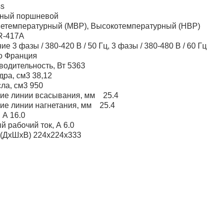
ss
чный поршневой
етемпературный (MBP), Высокотемпературный (HBP)
R-417A
е 3 фазы / 380-420 В / 50 Гц, 3 фазы / 380-480 В / 60 Гц
о Франция
одительность, Вт 5363
ра, см3 38,12
ла, см3 950
ие линии всасывания, мм 25.4
ие линии нагнетания, мм 25.4
 А 16.0
 рабочий ток, А 6.0
 (ДхШхВ) 224х224х333