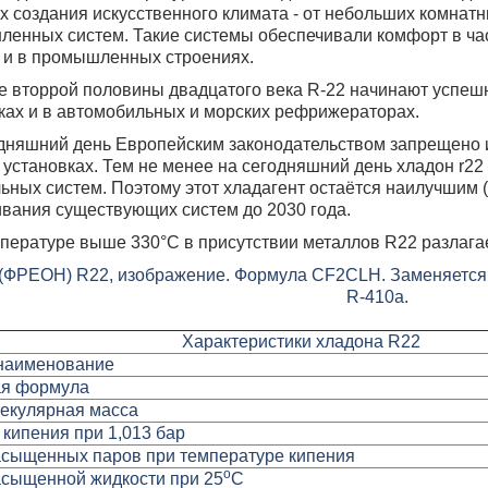
х создания искусственного климата - от небольших комнат
енных систем. Такие системы обеспечивали комфорт в ча
 и в промышленных строениях.
е вторрой половины двадцатого века R-22 начинают успе
ках и в автомобильных и морских рефрижераторах.
дняшний день Европейским законодательством запрещено
 установках. Тем не менее на сегодняшний день хладон r2
ьных систем. Поэтому этот хладагент остаётся наилучшим 
вания существующих систем до 2030 года.
пературе выше 330°С в присутствии металлов R22 разлагае
Характеристики хладона R22
наименование
ая формула
екулярная масса
кипения при 1,013 бар
асыщенных паров при температуре кипения
о
асыщенной жидкости при 25
С