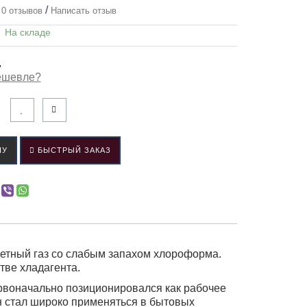
/
0 отзывов
Написать отзыв
:
На складе
.
ешевле?
НУ
БЫСТРЫЙ ЗАКАЗ
етный газ со слабым запахом хлороформа.
тве хладагента.
ервоначально позиционировался как рабочее
н стал широко применяться в бытовых