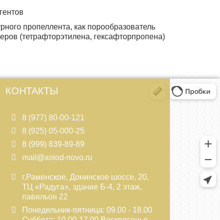
гентов
рного пропеллента, как порообразователь
еров (тетрафторэтилена, гексафторпропена)
КОНТАКТЫ
8 (977) 80-00-121
8 (925) 05-000-25
8 (999) 839-89-89
mail@xolod-novo.ru
г.Раменское, Донинское шоссе, 20,
ТЦ «Радуга», здание Б-4, 2 этаж,
павильон 22
Понедельник-пятница: 09.00 - 18.00
Суббота: 10.00-17.00 Воскресенье-