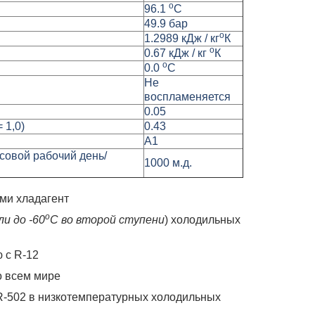
о
96.1
С
49.9 бар
о
1.2989 кДж / кг
К
о
0.67 кДж / кг
К
о
0.0
С
Не
воспламеняется
0.05
 1,0)
0.43
А1
овой рабочий день/
1000 м.д.
ми хладагент
о
ли до -60
С во второй ступени
) холодильных
 с R-12
о всем мире
 R-502 в низкотемпературных холодильных