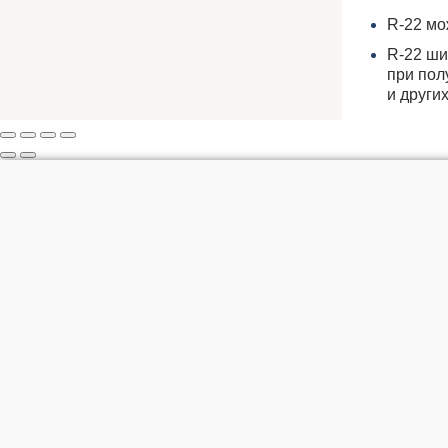
R-22 мо
R-22 ши
при пол
и други