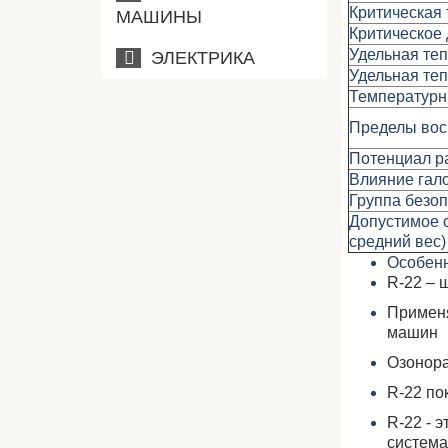
Критическая
МАШИНЫ
Критическое
Удельная теп
ЭЛЕКТРИКА
Удельная теп
Температур
Пределы вос
Потенциал ра
Влияние гало
Группа безо
Допустимое 
средний вес)
Особенн
R-22 – 
Применя
машин
Озонора
R-22 по
R-22 - 
система