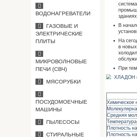
система
промышл
ВОДОНАГРЕВАТЕЛИ
зданиях
В начал
ГАЗОВЫЕ И
установ
ЭЛЕКТРИЧЕСКИЕ
На сего
ПЛИТЫ
в новых
холодил
обслужи
МИКРОВОЛНОВЫЕ
При тем
ПЕЧИ (СВЧ)
МЯСОРУБКИ
ПОСУДОМОЕЧНЫЕ
Химическое 
Молекулярн
МАШИНЫ
Средняя мол
ПЫЛЕСОСЫ
Температура 
Плотность н
СТИРАЛЬНЫЕ
Плотность н