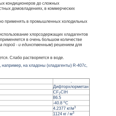
ных кондиционеров до сложных
стных домовладениях, в коммерческих
шно применять в промышленных холодильных
 использование хлорсодержащих хладагентов
2 применяется в очень большом количестве
(
а порой - и единственным
) решением для
тся. Слабо растворяется в воде.
.
Дифторхлорметан
CF
ClH
2
86.5
о
-40.8
С
3
4.2377 кг/м
3
1124 кг / м