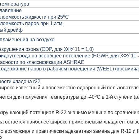
 температура
 давление
о
лоемкость жидкости при 25
С
лоемкость паров при 1 атм.
ный дрейф
пламенения на воздухе
зрушения озона (ODP, для ХФУ 11 = 1,0)
идоуглерода на всеобщее потепление (HGWP, для ХФУ 11 =
пасности по классификации ASHRAE
содержание паров в рабочем помещении (WEEL) (восьмичас
ости хладона r22:
широко известный и повсеместно одобренный пользователя
о
ется для получения температуры до -40
С в 1-й ступени (
и
зрушающий потенциал R-22 значимо меньше по сравнению
ка остаётся наиболее широко применяемым хладагентом в
это возможная и практически адекватная замена для R-12 и
х