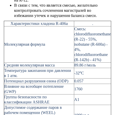
на R-12.
В связи с тем, что является смесью, желательно
контролтровать сочленения магистралей во
избежании утечек и нарушения баланса смеси.
Характеристики хладона R-406а
.
Смесь:
chlorodifluoromethane
(R-22) - 55%,
Молекулярная формула
isobutane (R-600a) -
4%,
chlorodifluoroethane
(R-142b) - 41%)
Средняя молекулярная масса
89.86 г/моль
Температура закипания при давлении
о
-32
С
в 1 атм.
Потенциал разрушения озона (ODP)
0.057
Влияние на всеобщее потепление
1760
(GWP)
Группа безопасности по
А1
классификации ASHRAE
Допустимое содержание паров в
рабочем помещении (WEEL)