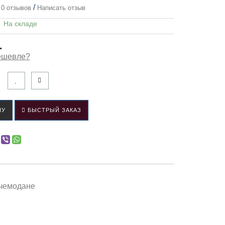
/
0 отзывов
Написать отзыв
:
На складе
.
ешевле?
НУ
БЫСТРЫЙ ЗАКАЗ
 чемодане