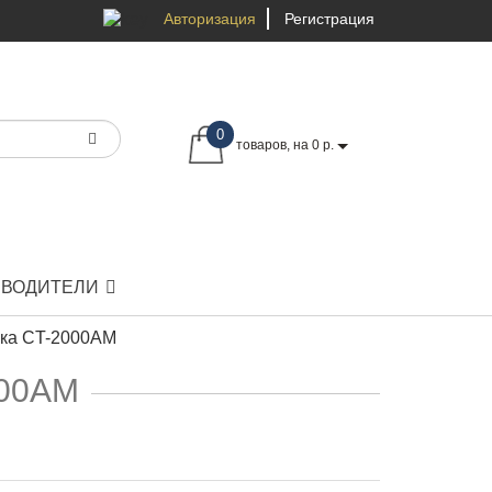
Авторизация
Регистрация
0
товаров, на 0 р.
ЗВОДИТЕЛИ
вка CT-2000AM
000AM