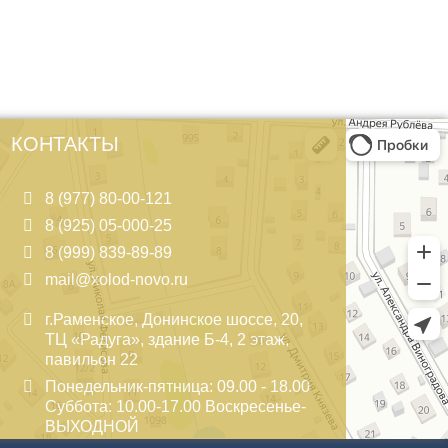
КОНТАКТЫ
8 (977) 80-00-121
8 (925) 05-000-25
8 (999) 839-89-89
mail@xolod-novo.ru
г.Раменское, Донинское шоссе, 20,
ТЦ «Радуга», здание Б-4, 2 этаж,
павильон 22
Понедельник-пятница: 09.00 - 18.00
Суббота: 10.00-17.00 Воскресенье-
ВЫХОДНОЙ