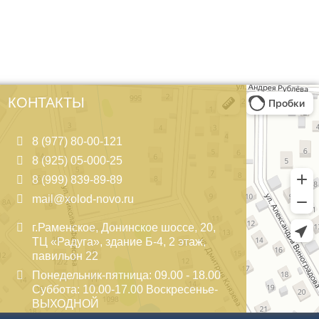
КОНТАКТЫ
8 (977) 80-00-121
8 (925) 05-000-25
8 (999) 839-89-89
mail@xolod-novo.ru
г.Раменское, Донинское шоссе, 20,
ТЦ «Радуга», здание Б-4, 2 этаж,
павильон 22
Понедельник-пятница: 09.00 - 18.00
Суббота: 10.00-17.00 Воскресенье-
ВЫХОДНОЙ