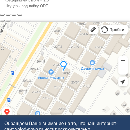
Коэффициент, м3/ч = 2,5
Штуцеры под пайку ODF
Обращаем Ваше внимание на то, что наш интернет-
сайт xolod-novo.ru носит исключительно