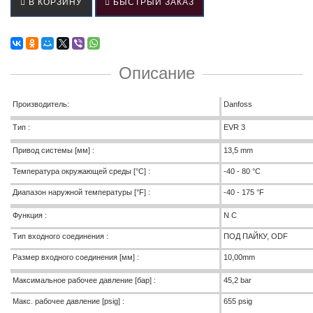
В КОРЗИНУ
БЫСТРЫЙ ЗАКАЗ
Описание
Производитель:
Danfoss
Тип :
EVR 3
Привод системы [мм] :
13,5 mm
Температура окружающей среды [°C] :
-40 - 80 °C
Диапазон наружной температуры [°F] :
-40 - 175 °F
Функция :
N C
Тип входного соединения :
ПОД ПАЙКУ, ODF
Размер входного соединения [мм] :
10,00mm
Максимальное рабочее давление [бар] :
45,2 bar
Макс. рабочее давление [psig] :
655 psig