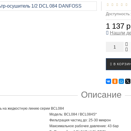
Доступность
1 137 р
Нашли д
В КОРЗИ
Описание
ь на жидкостную линию серии BCL084
Модель:
BCL084 / BCL084S*
Фильтрация частиц до:
25-30 микрон
Максимальное рабочее давление:
43 бар