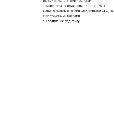
Вх/Вых пайка:
1/2` SAE / 1/2` ODF*
Температура эксплуатации:
- 40° до + 70° С
Совместимость:
со всеми хладагентами CFC, H
синтетическими маслами.
оединение под гайку
*- с