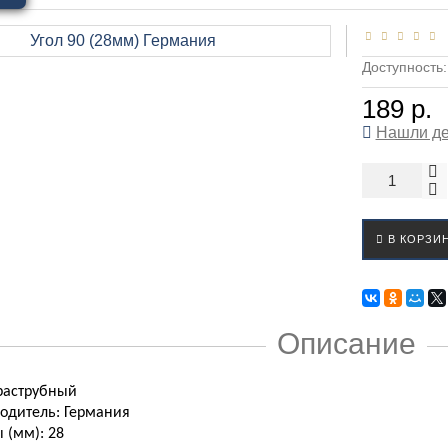
Доступность
189 р.
Нашли д
В КОРЗИ
Описание
храструбный
водитель:
Германия
ы (мм):
28