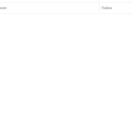
ения
Пайка