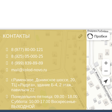
КОНТАКТЫ
8 (977) 80-00-121
8 (925) 05-000-25
8 (999) 839-89-89
mail@xolod-novo.ru
г.Раменское, Донинское шоссе, 20,
ТЦ «Радуга», здание Б-4, 2 этаж,
павильон 22
Понедельник-пятница: 09.00 - 18.00
Суббота: 10.00-17.00 Воскресенье-
ВЫХОДНОЙ