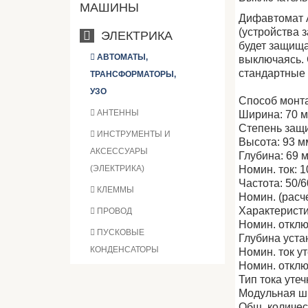
МАШИНЫ
Дифавтомат А
(устройства 
ЭЛЕКТРИКА
будет защища
АВТОМАТЫ,
выключаясь.
стандартные 
ТРАНСФОРМАТОРЫ,
УЗО
Способ монта
АНТЕННЫ
Ширина: 70 
Степень защит
ИНСТРУМЕНТЫ И
Высота: 93 м
АКСЕССУАРЫ
Глубина: 69 
(ЭЛЕКТРИКА)
Номин. ток: 1
Частота: 50/6
КЛЕММЫ
Номин. (расч
Характеристи
ПРОВОД
Номин. отклю
ПУСКОВЫЕ
Глубина уста
КОНДЕНСАТОРЫ
Номин. ток ут
Номин. откл
Тип тока утеч
Модульная ши
Общ. количес