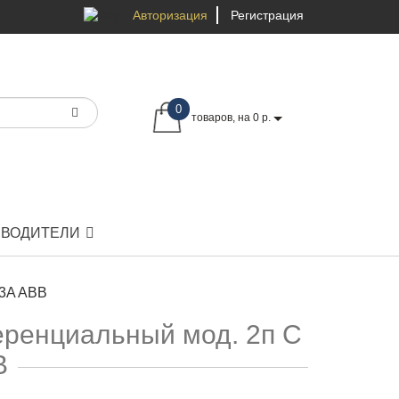
Авторизация
Регистрация
0
товаров, на 0 р.
ЗВОДИТЕЛИ
03A ABB
ренциальный мод. 2п C
B