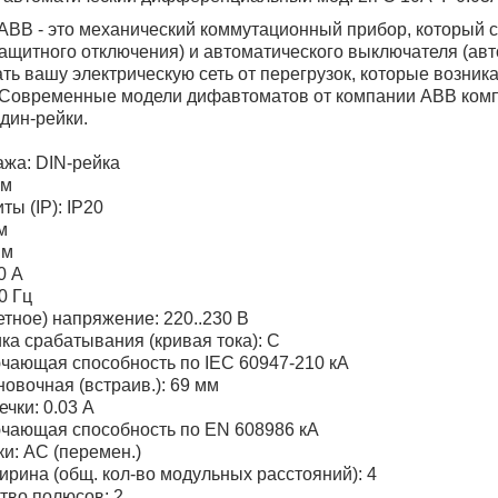
ВВ - это механический коммутационный прибор, который с
защитного отключения) и автоматического выключателя (ав
ть вашу электрическую сеть от перегрузок, которые возник
 Современные модели дифавтоматов от компании ABB компа
дин-рейки.
жа: DIN-рейка
мм
ы (IP): IP20
м
мм
0 А
0 Гц
етное) напряжение: 220..230 В
ка срабатывания (кривая тока): C
чающая способность по IEC 60947-210 кА
новочная (встраив.): 69 мм
ечки: 0.03 А
ючающая способность по EN 608986 кА
ки: AC (перемен.)
рина (общ. кол-во модульных расстояний): 4
тво полюсов: 2