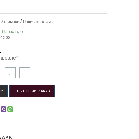
/
0 отзывов
Написать отзыв
:
На складе
01203
.
ешевле?
НУ
БЫСТРЫЙ ЗАКАЗ
A ABB.