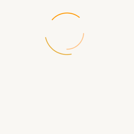
очих температур −25...+40 °C
ьзуется потребителями электрической энергии при следую
бытовых устройств, таких как холодильный агрегат, микрово
ельный, удлинительный медный кабель ПВС на напряжение 
й провод ПВС используют для монтажа проводки в зданиях 
обходимости подключения малой сельскохозяйственной те
 за 1 метр