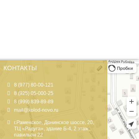
КОНТАКТЫ
8 (977) 80-00-121
8 (925) 05-000-25
8 (999) 839-89-89
mail@xolod-novo.ru
г.Раменское, Донинское шоссе, 20,
ТЦ «Радуга», здание Б-4, 2 этаж,
павильон 22