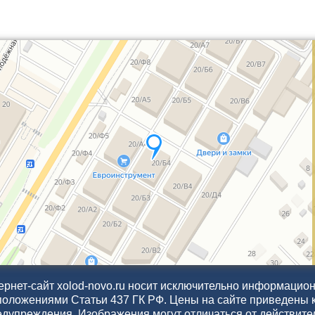
рнет-сайт xolod-novo.ru носит исключительно информационн
положениями Статьи 437 ГК РФ. Цены на сайте приведены 
едупреждения. Изображения могут отличаться от действите