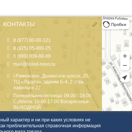
КОНТАКТЫ
8 (977) 80-00-121
8 (925) 05-000-25
8 (999) 839-89-89
mail@xolod-novo.ru
г.Раменское, Донинское шоссе, 20,
ТЦ «Радуга», здание Б-4, 2 этаж,
павильон 22
Понедельник-пятница: 09.00 - 18.00
Суббота: 10.00-17.00 Воскресенье-
ВЫХОДНОЙ
ый характер и ни при каких условиях не
как приблизительная справочная информация
льного вида товара.