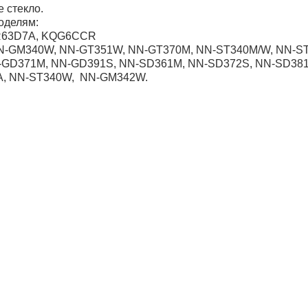
е стекло.
оделям:
R63D7A, KQG6CCR
NN-GM340W, NN-GT351W, NN-GT370M, NN-ST340M/W, NN-S
GD371M, NN-GD391S, NN-SD361M, NN-SD372S, NN-SD38
А, NN-ST340W, NN-GM342W.