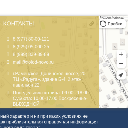
КОНТАКТЫ
8 (977) 80-00-121
8 (925) 05-000-25
8 (999) 839-89-89
mail@xolod-novo.ru
г.Раменское, Донинское шоссе, 20,
ТЦ «Радуга», здание Б-4, 2 этаж,
павильон 22
Понедельник-пятница: 09.00 - 18.00
Суббота: 10.00-17.00 Воскресенье-
ВЫХОДНОЙ
ый характер и ни при каких условиях не
как приблизительная справочная информация
льного вида товара.