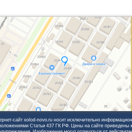
рнет-сайт xolod-novo.ru носит исключительно информационн
положениями Статьи 437 ГК РФ. Цены на сайте приведены 
едупреждения. Изображения могут отличаться от действите