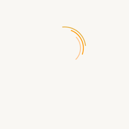
Обращаем Ваше внимание на то, что наш интернет-
сайт xolod-novo.ru носит исключительно
информационный характер и ни при каких условиях не
является публичной офертой, определяемой
положениями Статьи 437 ГК РФ. Цены на сайте