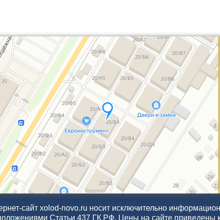
рнет-сайт xolod-novo.ru носит исключительно информационн
положениями Статьи 437 ГК РФ. Цены на сайте приведены 