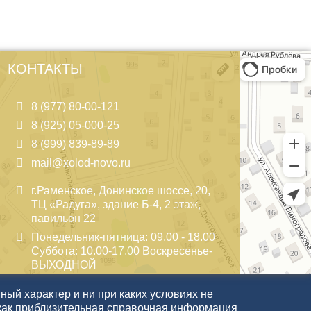
КОНТАКТЫ
8 (977) 80-00-121
8 (925) 05-000-25
8 (999) 839-89-89
mail@xolod-novo.ru
г.Раменское, Донинское шоссе, 20,
ТЦ «Радуга», здание Б-4, 2 этаж,
павильон 22
Понедельник-пятница: 09.00 - 18.00
Суббота: 10.00-17.00 Воскресенье-
ВЫХОДНОЙ
ый характер и ни при каких условиях не
как приблизительная справочная информация