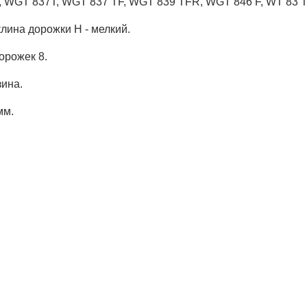
 WGT 837T, WGT 837 TF, WGT 839 TFR, WGT 846 F, WT 83 TI
клина дорожки H - мелкий.
орожек 8.
ина.
мм.