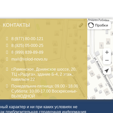
КОНТАКТЫ
8 (977) 80-00-121
8 (925) 05-000-25
8 (999) 839-89-89
mail@xolod-novo.ru
г.Раменское, Донинское шоссе, 20,
ТЦ «Радуга», здание Б-4, 2 этаж,
павильон 22
Понедельник-пятница: 09.00 - 18.00
Суббота: 10.00-17.00 Воскресенье-
ВЫХОДНОЙ
ый характер и ни при каких условиях не
как приблизительная справочная информация