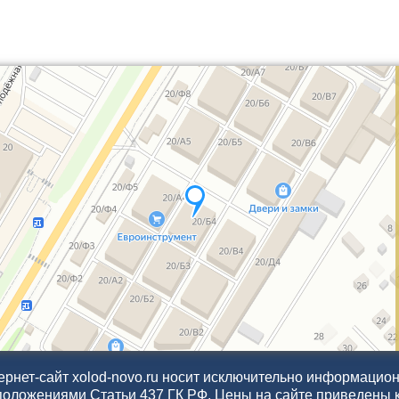
рнет-сайт xolod-novo.ru носит исключительно информационн
положениями Статьи 437 ГК РФ. Цены на сайте приведены 