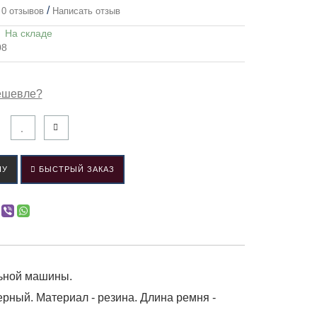
/
0 отзывов
Написать отзыв
:
На складе
08
ешевле?
НУ
БЫСТРЫЙ ЗАКАЗ
льной машины.
черный. Материал - резина. Длина ремня -