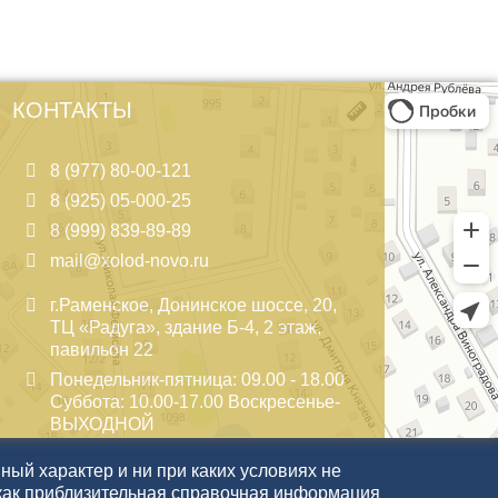
КОНТАКТЫ
8 (977) 80-00-121
8 (925) 05-000-25
8 (999) 839-89-89
mail@xolod-novo.ru
г.Раменское, Донинское шоссе, 20,
ТЦ «Радуга», здание Б-4, 2 этаж,
павильон 22
Понедельник-пятница: 09.00 - 18.00
Суббота: 10.00-17.00 Воскресенье-
ВЫХОДНОЙ
ый характер и ни при каких условиях не
как приблизительная справочная информация