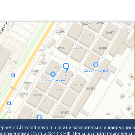
рнет-сайт xolod-novo.ru носит исключительно информационн
положениями Статьи 437 ГК РФ. Цены на сайте приведены 