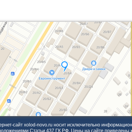
рнет-сайт xolod-novo.ru носит исключительно информационн
положениями Статьи 437 ГК РФ. Цены на сайте приведены 