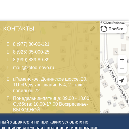
КОНТАКТЫ
8 (977) 80-00-121
8 (925) 05-000-25
8 (999) 839-89-89
mail@xolod-novo.ru
г.Раменское, Донинское шоссе, 20,
ТЦ «Радуга», здание Б-4, 2 этаж,
павильон 22
Понедельник-пятница: 09.00 - 18.00
Суббота: 10.00-17.00 Воскресенье-
ВЫХОДНОЙ
ый характер и ни при каких условиях не
как приблизительная справочная информация