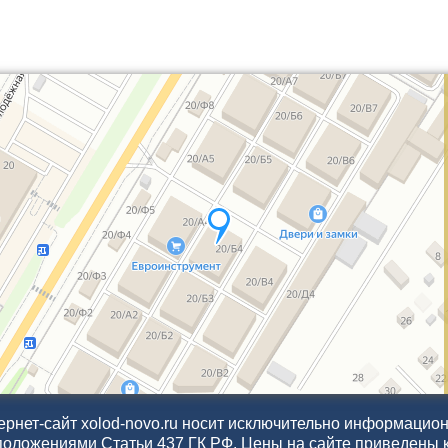
рнет-сайт xolod-novo.ru носит исключительно информационн
положениями Статьи 437 ГК РФ. Цены на сайте приведены 