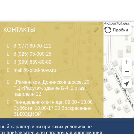
КОНТАКТЫ
8 (977) 80-00-121
8 (925) 05-000-25
8 (999) 839-89-89
mail@xolod-novo.ru
г.Раменское, Донинское шоссе, 20,
ТЦ «Радуга», здание Б-4, 2 этаж,
павильон 22
Понедельник-пятница: 09.00 - 18.00
Суббота: 10.00-17.00 Воскресенье-
ВЫХОДНОЙ
ый характер и ни при каких условиях не
как приблизительная справочная информация