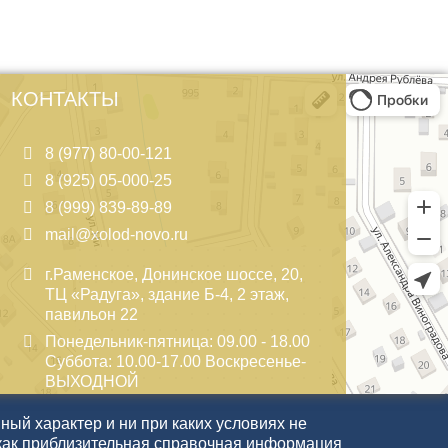
КОНТАКТЫ
8 (977) 80-00-121
8 (925) 05-000-25
8 (999) 839-89-89
mail@xolod-novo.ru
г.Раменское, Донинское шоссе, 20,
ТЦ «Радуга», здание Б-4, 2 этаж,
павильон 22
Понедельник-пятница: 09.00 - 18.00
Суббота: 10.00-17.00 Воскресенье-
ВЫХОДНОЙ
ый характер и ни при каких условиях не
как приблизительная справочная информация