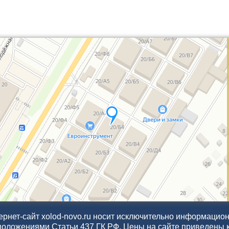
рнет-сайт xolod-novo.ru носит исключительно информационн
положениями Статьи 437 ГК РФ. Цены на сайте приведены 