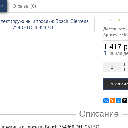
ре
Отзывы (0)
Доступность
Артикул 845
1 417 р
Нашли д
В КОРЗИ
Описание
(пружины и тросики) Bosch 754866 DHL951BO.