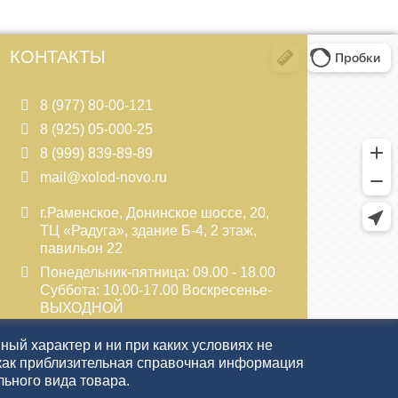
КОНТАКТЫ
8 (977) 80-00-121
8 (925) 05-000-25
8 (999) 839-89-89
mail@xolod-novo.ru
г.Раменское, Донинское шоссе, 20,
ТЦ «Радуга», здание Б-4, 2 этаж,
павильон 22
Понедельник-пятница: 09.00 - 18.00
Суббота: 10.00-17.00 Воскресенье-
ВЫХОДНОЙ
ый характер и ни при каких условиях не
как приблизительная справочная информация
льного вида товара.