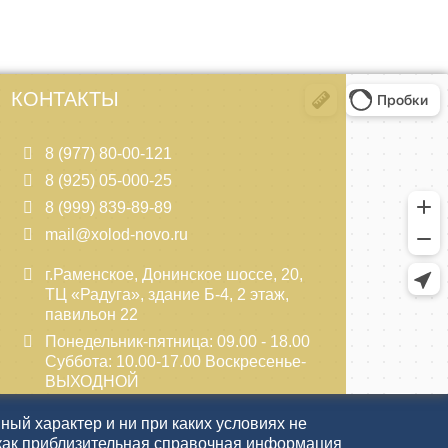
КОНТАКТЫ
8 (977) 80-00-121
8 (925) 05-000-25
8 (999) 839-89-89
mail@xolod-novo.ru
г.Раменское, Донинское шоссе, 20,
ТЦ «Радуга», здание Б-4, 2 этаж,
павильон 22
Понедельник-пятница: 09.00 - 18.00
Суббота: 10.00-17.00 Воскресенье-
ВЫХОДНОЙ
ый характер и ни при каких условиях не
как приблизительная справочная информация