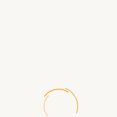
В КОРЗИНУ
БЫСТРЫЙ ЗАКАЗ
Описание
Анод магниевый 300D21+10M8
Длина анода без шпильки - 300 мм
Диаметр части из магниевого сплава - 21 мм
Длина шпильки с резьбой - 10 мм
Диаметр резьбы для крепления к ТЭНу или к фланцу -
M8.
Магниевый анод избавляет от коррозии внутренние
стенки бака, а так же смягчает накипь, образующуюся
на ТЭНе в процессе эксплуатации водонагревателя.
Представляет собой стержень из магниевого сплава на
металлической шпильке с резьбой. Анод
прикручивается к фланцу ТЭНа и вставляется внутрь
бака водонагревателя.