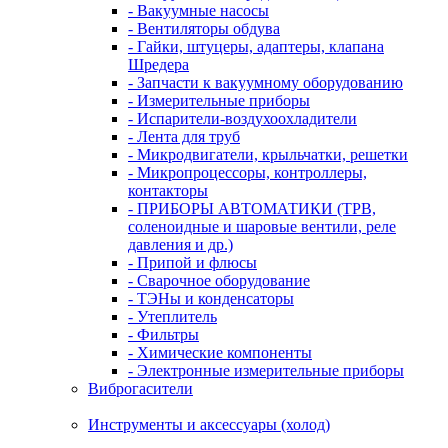
- Вакуумные насосы
- Вентиляторы обдува
- Гайки, штуцеры, адаптеры, клапана
Шредера
- Запчасти к вакуумному оборудованию
- Измерительные приборы
- Испарители-воздухоохладители
- Лента для труб
- Микродвигатели, крыльчатки, решетки
- Микропроцессоры, контроллеры,
контакторы
- ПРИБОРЫ АВТОМАТИКИ (ТРВ,
соленоидные и шаровые вентили, реле
давления и др.)
- Припой и флюсы
- Сварочное оборудование
- ТЭНы и конденсаторы
- Утеплитель
- Фильтры
- Химические компоненты
- Электронные измерительные приборы
Виброгасители
Инструменты и аксессуары (холод)