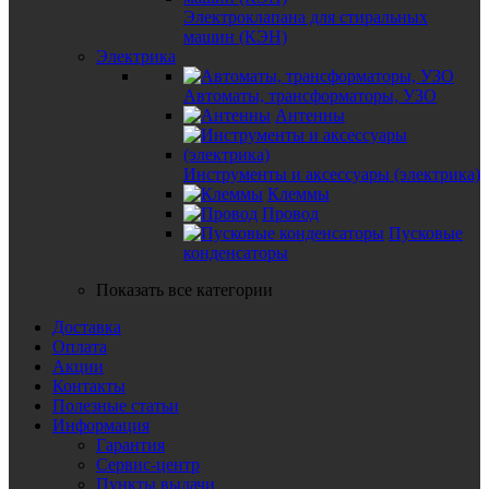
Электроклапана для стиральных
машин (КЭН)
Электрика
Автоматы, трансформаторы, УЗО
Антенны
Инструменты и аксессуары (электрика)
Клеммы
Провод
Пусковые
конденсаторы
Показать все категории
Доставка
Оплата
Акции
Контакты
Полезные статьи
Информация
Гарантия
Сервис-центр
Пункты выдачи