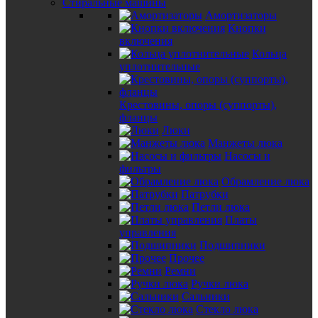
Стиральные машины
Амортизаторы
Кнопки
включения
Кольца
уплотнительные
Крестовины, опоры (суппорты),
фланцы
Люки
Манжеты люка
Насосы и
фильтры
Обрамление люка
Патрубки
Петли люка
Платы
управления
Подшипники
Прочее
Ремни
Ручки люка
Сальники
Стекло люка