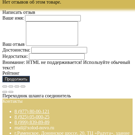
Нет отзывов об этом товаре.
Написать отзыв
Ваше имя:
Ваш отзыв
Достоинства:
Недостатки:
Внимание:
HTML не поддерживается! Используйте обычный
текст!
Рейтинг
Продолжить
Переходник шланга соединитель
Контакты
8 (977) 80-00-121
8 (925) 05-000-25
8 (999) 839-89-89
mail@xolod-novo.ru
г.Раменское, Донинское шоссе, 20, ТЦ «Радуга», здание