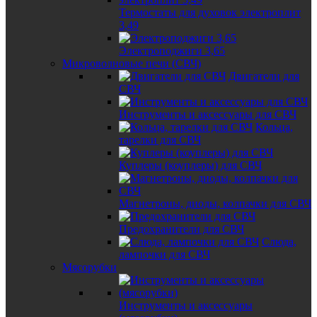
Термостаты для духовок электроплит
3,49
Электроподжиги 3,65
Микроволновые печи (СВЧ)
Двигатели для
СВЧ
Инструменты и аксессуары для СВЧ
Кольца,
тарелки для СВЧ
Куплеры (коуплеры) для СВЧ
Магнетроны, диоды, колпачки для СВЧ
Предохранители для СВЧ
Слюда,
лампочки для СВЧ
Мясорубки
Инструменты и аксессуары