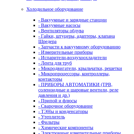
Холодильное оборудование
- Вакуумные и зарядные станции
- Вакуумные насосы
- Вентиляторы обдува
- Гайки, штуцеры, адаптеры, клапана
Шредера
- Запчасти к вакуумному оборудованию
- Измерительные приборы
- Испарители-воздухоохладители
- Лента для труб
- Микродвигатели, крыльчатки, решетки
- Микропроцессоры, контроллеры,
контакторы
- ПРИБОРЫ АВТОМАТИКИ (ТРВ,
соленоидные и шаровые вентили, реле
давления и др.)
- Припой и флюсы
- Сварочное оборудование
- ТЭНы и конденсаторы
- Утеплитель
- Фильтры
- Химические компоненты
- Электронные измерительные приборы