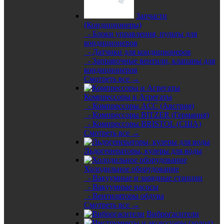
Запчасти
(Кондиционеры)
- Блоки управления, пульты для
кондиционеров
- Датчики для кондиционеров
- Заправочные вентили, клапаны для
кондиционеров
Смотреть все →
Компрессоры и Агрегаты
- Компрессоры ACC (Австрия)
- Компрессоры BITZER (Германия)
- Компрессоры BRISTOL (США)
Смотреть все →
Льдогенераторы, кулеры для воды
Холодильное оборудование
- Вакуумные и зарядные станции
- Вакуумные насосы
- Вентиляторы обдува
Смотреть все →
Виброгасители