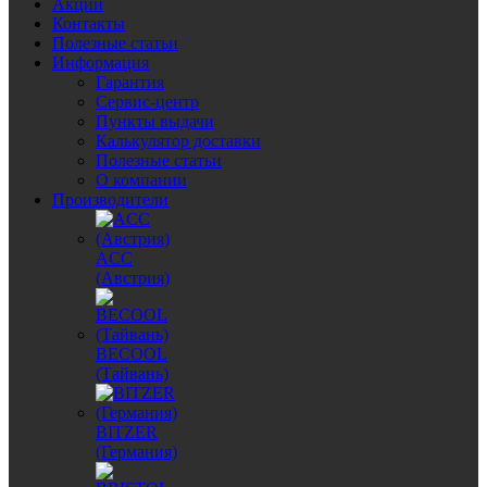
Акции
Контакты
Полезные статьи
Информация
Гарантия
Сервис-центр
Пункты выдачи
Калькулятор доставки
Полезные статьи
О компании
Производители
ACC
(Австрия)
BECOOL
(Тайвань)
BITZER
(Германия)