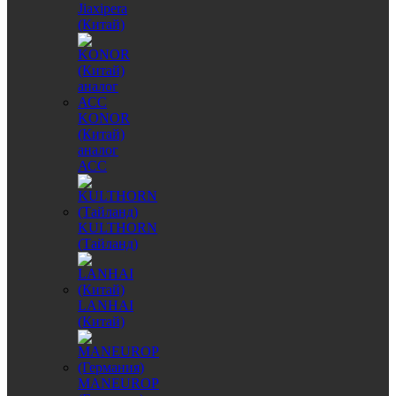
Jiaxipera
(Китай)
KONOR
(Китай)
аналог
АСС
KULTHORN
(Тайланд)
LANHAI
(Китай)
MANEUROP