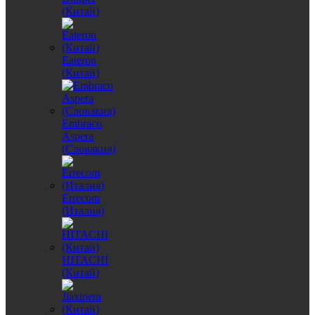
(Китай)
Eateron
(Китай)
Embraco
Aspera
(Словакия)
Errecom
(Италия)
HITACHI
(Китай)