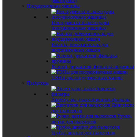
(мясорубки)
Посудомоечные машины
Инструменты и аксессуары
(посудомоечные машины)
Насосы, ремкомплекты для
посудомоечных машин
Ролики, держатели, фильтры, пружины
ТЭНы для посудомоечных машин
Пылесосы
Аксессуары, пылесборники, фильтры
Двигатели
для пылесосов
Ручки,
щетки для пылесосов
Трубы, шланги для пылесосов