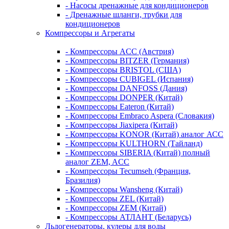
- Насосы дренажные для кондиционеров
- Дренажные шланги, трубки для
кондиционеров
Компрессоры и Агрегаты
- Компрессоры ACC (Австрия)
- Компрессоры BITZER (Германия)
- Компрессоры BRISTOL (США)
- Компрессоры CUBIGEL (Испания)
- Компрессоры DANFOSS (Дания)
- Компрессоры DONPER (Китай)
- Компрессоры Eateron (Китай)
- Компрессоры Embraco Aspera (Словакия)
- Компрессоры Jiaxipera (Китай)
- Компрессоры KONOR (Китай) аналог АСС
- Компрессоры KULTHORN (Тайланд)
- Компрессоры SIBERIA (Китай) полный
аналог ZEM, ACC
- Компрессоры Tecumseh (Франция,
Бразилия)
- Компрессоры Wansheng (Китай)
- Компрессоры ZEL (Китай)
- Компрессоры ZEM (Китай)
- Компрессоры АТЛАНТ (Беларусь)
Льдогенераторы, кулеры для воды