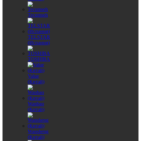
Tecumseh
TELSTAR
(Испания)
TOSHIBA
Value
(Китай)
Wanbao
(Китай)
Wansheng
(Китай)