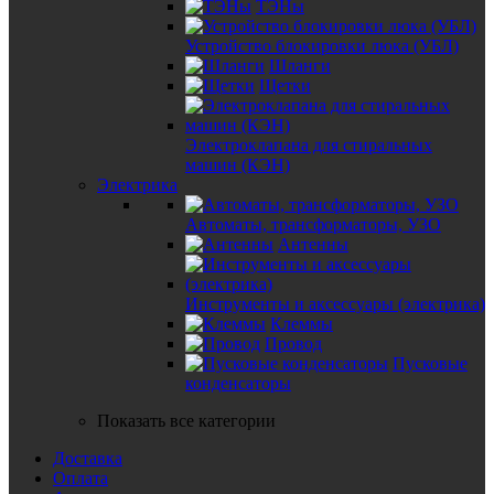
ТЭНы
Устройство блокировки люка (УБЛ)
Шланги
Щетки
Электроклапана для стиральных
машин (КЭН)
Электрика
Автоматы, трансформаторы, УЗО
Антенны
Инструменты и аксессуары (электрика)
Клеммы
Провод
Пусковые
конденсаторы
Показать все категории
Доставка
Оплата