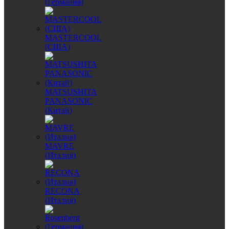
(Германия)
MASTERCOOL
(США)
MATSUSHITA
PANASONIC
(Китай)
MAVRE
(Италия)
RECONA
(Италия)