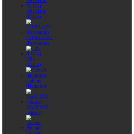
BRISTOL
(США)
COPELAND
(Германия)
CPS
(США)
Cubigel
(Испания)
DANFOSS
(Дания)
Donper