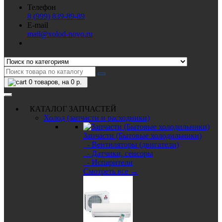
Телефон
8 (999) 839-89-89
E-mail
mail@xolod-novo.ru
0
товаров, на 0 р.
КАТАЛОГ ЗАПЧАСТЕЙ
Холод (запчасти и расходники)
Запчасти (Бытовые холодильники)
- Вентиляторы (двигатели)
- Датчики, сенсоры
- Испарители
Смотреть все →