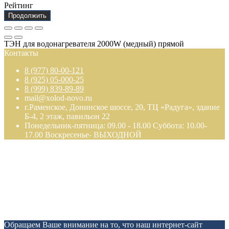
Рейтинг
Продолжить
ТЭН для водонагревателя 2000W (медный) прямой
Контакты
8 (977) 80-00-121
8 (925) 05-000-25
8 (999) 839-89-89
mail@xolod-novo.ru
г.Раменское, Донинское шоссе, 20, ТЦ «Радуга», здание
Б-4, 2 этаж, павильон 22
Понедельник-пятница: 09.00 - 18.00 Суббота: 10.00-
17.00 Воскресенье- ВЫХОДНОЙ
Обращаем Ваше внимание на то, что наш интернет-сайт