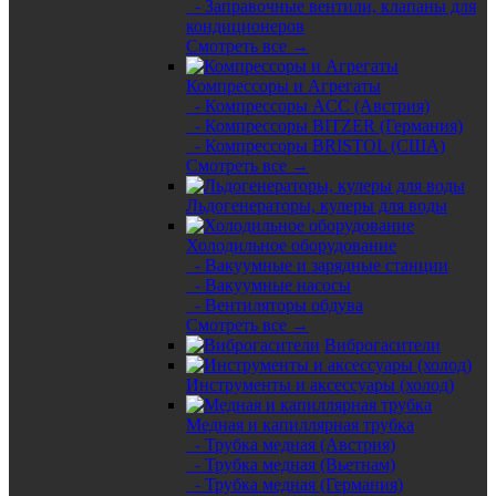
- Заправочные вентили, клапаны для
кондиционеров
Смотреть все →
Компрессоры и Агрегаты
- Компрессоры ACC (Австрия)
- Компрессоры BITZER (Германия)
- Компрессоры BRISTOL (США)
Смотреть все →
Льдогенераторы, кулеры для воды
Холодильное оборудование
- Вакуумные и зарядные станции
- Вакуумные насосы
- Вентиляторы обдува
Смотреть все →
Виброгасители
Инструменты и аксессуары (холод)
Медная и капиллярная трубка
- Трубка медная (Австрия)
- Трубка медная (Вьетнам)
- Трубка медная (Германия)