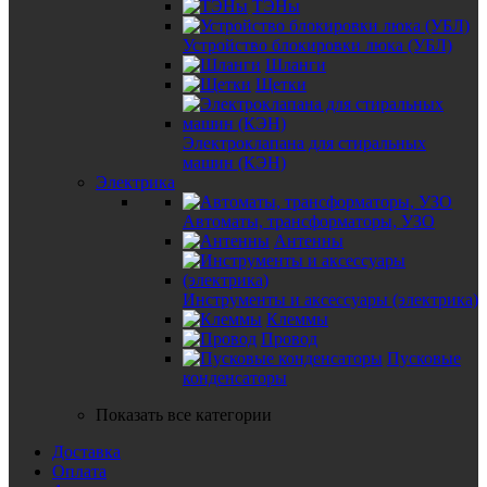
ТЭНы
Устройство блокировки люка (УБЛ)
Шланги
Щетки
Электроклапана для стиральных
машин (КЭН)
Электрика
Автоматы, трансформаторы, УЗО
Антенны
Инструменты и аксессуары (электрика)
Клеммы
Провод
Пусковые
конденсаторы
Показать все категории
Доставка
Оплата