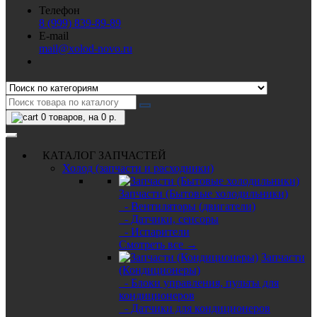
Телефон
8 (999) 839-89-89
E-mail
mail@xolod-novo.ru
0
товаров, на 0 р.
КАТАЛОГ ЗАПЧАСТЕЙ
Холод (запчасти и расходники)
Запчасти (Бытовые холодильники)
- Вентиляторы (двигатели)
- Датчики, сенсоры
- Испарители
Смотреть все →
Запчасти
(Кондиционеры)
- Блоки управления, пульты для
кондиционеров
- Датчики для кондиционеров