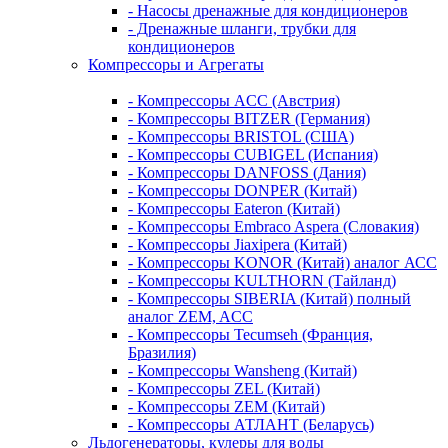
- Насосы дренажные для кондиционеров
- Дренажные шланги, трубки для
кондиционеров
Компрессоры и Агрегаты
- Компрессоры ACC (Австрия)
- Компрессоры BITZER (Германия)
- Компрессоры BRISTOL (США)
- Компрессоры CUBIGEL (Испания)
- Компрессоры DANFOSS (Дания)
- Компрессоры DONPER (Китай)
- Компрессоры Eateron (Китай)
- Компрессоры Embraco Aspera (Словакия)
- Компрессоры Jiaxipera (Китай)
- Компрессоры KONOR (Китай) аналог АСС
- Компрессоры KULTHORN (Тайланд)
- Компрессоры SIBERIA (Китай) полный
аналог ZEM, ACC
- Компрессоры Tecumseh (Франция,
Бразилия)
- Компрессоры Wansheng (Китай)
- Компрессоры ZEL (Китай)
- Компрессоры ZEM (Китай)
- Компрессоры АТЛАНТ (Беларусь)
Льдогенераторы, кулеры для воды