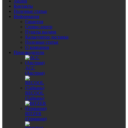
Акции
Контакты
Полезные статьи
Информация
Гарантия
Сервис-центр
Пункты выдачи
Калькулятор доставки
Полезные статьи
О компании
Производители
ACC
(Австрия)
BECOOL
(Тайвань)
BITZER
(Германия)