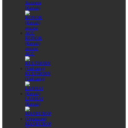
Jiaxipera
(Китай)
KONOR
(Китай)
аналог
АСС
KULTHORN
(Тайланд)
LANHAI
(Китай)
MANEUROP