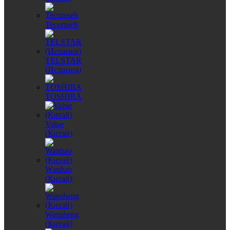
Tecumseh
TELSTAR
(Испания)
TOSHIBA
Value
(Китай)
Wanbao
(Китай)
Wansheng
(Китай)