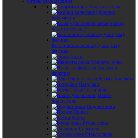
Стиральные машины
Амортизаторы
Кнопки
включения
Кольца
уплотнительные
Крестовины, опоры (суппорты),
фланцы
Люки
Манжеты люка
Насосы и
фильтры
Обрамление люка
Патрубки
Петли люка
Платы
управления
Подшипники
Прочее
Ремни
Ручки люка
Сальники
Стекло люка