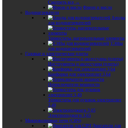
Смотреть все →
Фреон и масло
Водонагреватели
Аноды
для водонагревателей
Термостаты, нагревательные элементы
ТЭНы
для водонагревателей
Газовые и электрические плиты
Инструменты и аксессуары (плиты)
Конфорки для электроплит 3,64
Переключатели мощности
Термостаты для духовок электроплит
3,49
Электроподжиги 3,65
Микроволновые печи (СВЧ)
Двигатели для