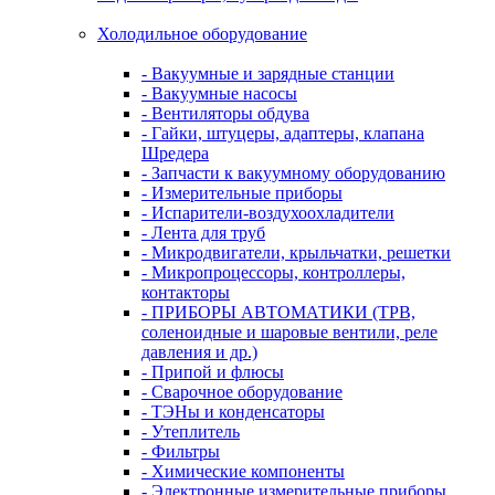
Холодильное оборудование
- Вакуумные и зарядные станции
- Вакуумные насосы
- Вентиляторы обдува
- Гайки, штуцеры, адаптеры, клапана
Шредера
- Запчасти к вакуумному оборудованию
- Измерительные приборы
- Испарители-воздухоохладители
- Лента для труб
- Микродвигатели, крыльчатки, решетки
- Микропроцессоры, контроллеры,
контакторы
- ПРИБОРЫ АВТОМАТИКИ (ТРВ,
соленоидные и шаровые вентили, реле
давления и др.)
- Припой и флюсы
- Сварочное оборудование
- ТЭНы и конденсаторы
- Утеплитель
- Фильтры
- Химические компоненты
- Электронные измерительные приборы