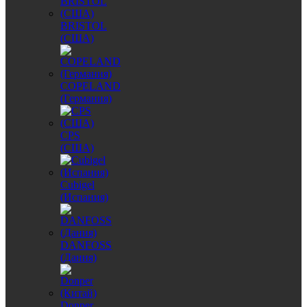
BRISTOL
(США)
COPELAND
(Германия)
CPS
(США)
Cubigel
(Испания)
DANFOSS
(Дания)
Donper