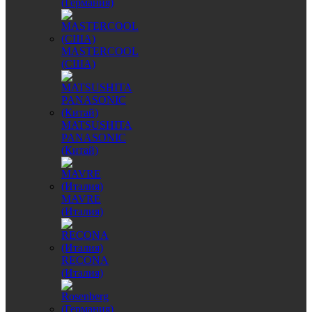
(Германия)
MASTERCOOL
(США)
MATSUSHITA
PANASONIC
(Китай)
MAVRE
(Италия)
RECONA
(Италия)