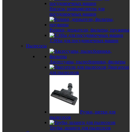
Насосы, ремкомплекты для
посудомоечных машин
Ролики, держатели, фильтры, пружины
ТЭНы для посудомоечных машин
Пылесосы
Аксессуары, пылесборники, фильтры
Двигатели
для пылесосов
Ручки, щетки для
пылесосов
Трубы, шланги для пылесосов